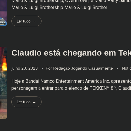
Mario & Luigi Brothership, Overthrown, e Mario Party Jam
Mario & Luigi Brothership Mario & Luigi Brother ...
Ler tudo
Claudio está chegando em Te
julho 20, 2023
Por
Redação Jogando Casualmente
Notí
Hoje a Bandai Namco Entertainment America Inc. apresent
personagem a entrar para o elenco de TEKKEN™ 8™, Claudio S
Ler tudo