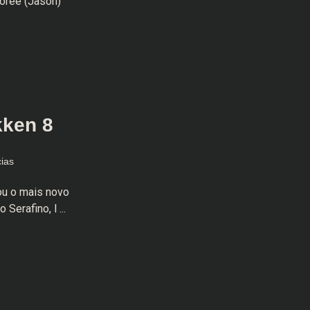
boree (Jason)
kken 8
cias
ou o mais novo
erafino, l ...