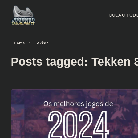
OUÇA O POD
Jogando Casualmente
Conteúdo family friendly sobre games! Desde 2019 analisando jogos.
Home
Tekken 8
Posts tagged: Tekken 