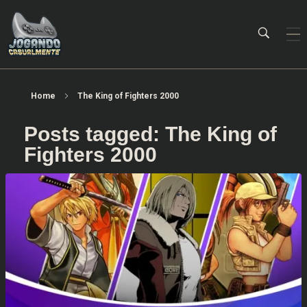
Jogando Casualmente
Conteúdo family friendly sobre games! Desde 2019 analisando jogos.
Home
The King of Fighters 2000
Posts tagged: The King of
Fighters 2000