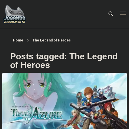
Jogando Casualmente
Conteúdo family friendly sobre games! Desde 2019 analisando jogos.
Home
The Legend of Heroes
Posts tagged: The Legend
of Heroes