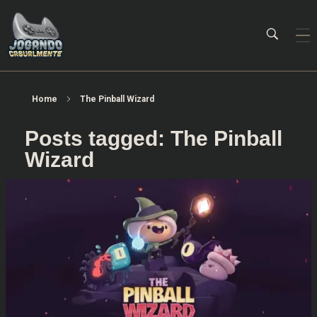
Jogando Casualmente
Conteúdo family friendly sobre games! Desde 2019 analisando jogos.
Home
The Pinball Wizard
Posts tagged: The Pinball
Wizard