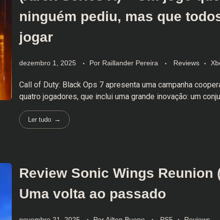
ninguém pediu, mas que todos
jogar
dezembro 1, 2025
Por
Raillander Pereira
Reviews
Xb
Call of Duty: Black Ops 7 apresenta uma campanha coopera
quatro jogadores, que inclui uma grande inovação: um conjunt
Ler tudo
Review Sonic Wings Reunion 
Uma volta ao passado
novembro 21, 2025
Por
Ailton Bueno
PS5
Reviews