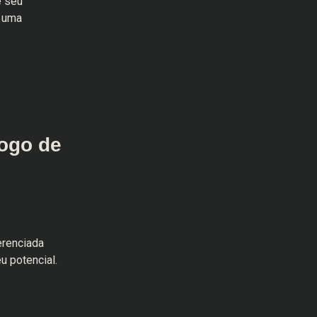
e seu
r uma
ogo de
erenciada
u potencial.