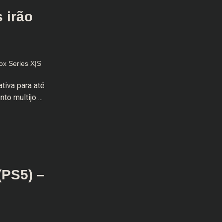
 irão
ox Series X|S
tiva para até
o multijo ...
(PS5) –