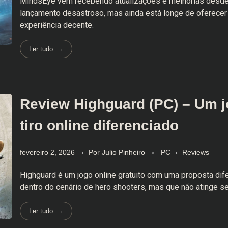
MindsEye vem recebendo atualizações e melhorias desd
lançamento desastroso, mas ainda está longe de oferece
experiência decente.
Ler tudo
Review Highguard (PC) – Um j
tiro online diferenciado
fevereiro 2, 2026
Por
Julio Pinheiro
PC
Reviews
Highguard é um jogo online gratuito com uma proposta dif
dentro do cenário de hero shooters, mas que não atinge se
Ler tudo