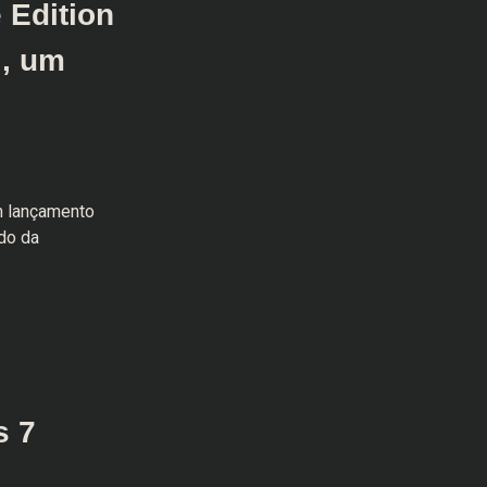
 Edition
l, um
m lançamento
do da
s 7
e