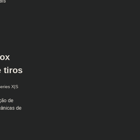
ais
box
 tiros
eries X|S
ção de
cânicas de