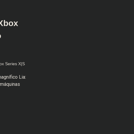
(Xbox
o
ox Series X|S
agnífico Lia:
 máquinas