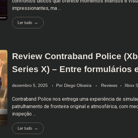
confrontos táticos que oferece momentos intensos e visu
impressionantes, ma ...
Ler tudo
Review Contraband Police (X
Series X) – Entre formulários e
dezembro 5, 2025
Por
Diego Oliveira
Reviews
Xbox S
Contraband Police nos entrega uma experiência de simula
patrulhamento de fronteira original e atmosférica, com me
inspeção ...
Ler tudo