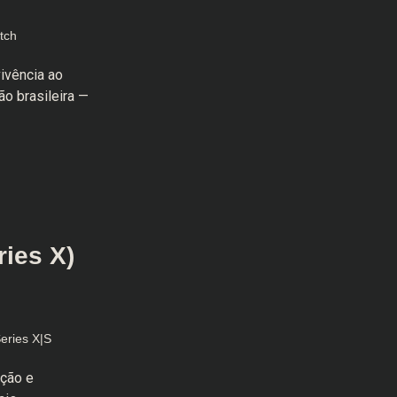
tch
vivência ao
o brasileira —
ies X)
eries X|S
ação e