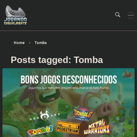
Jogando Casualmente
Conteúdo family friendly sobre games! Desde 2019 analisando jogos.
Home
Tomba
Posts tagged: Tomba