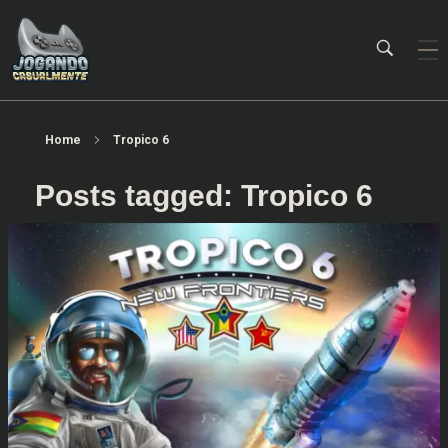
Jogando Casualmente
Conteúdo family friendly sobre games! Desde 2019 analisando jogos.
Home
Tropico 6
Posts tagged: Tropico 6