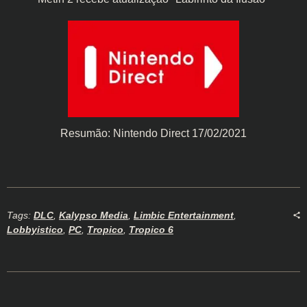
Resumão: Nintendo Direct 17/02/2021
Tags:
DLC
,
Kalypso Media
,
Limbic Entertainment
,
Lobbyistico
,
PC
,
Tropico
,
Tropico 6