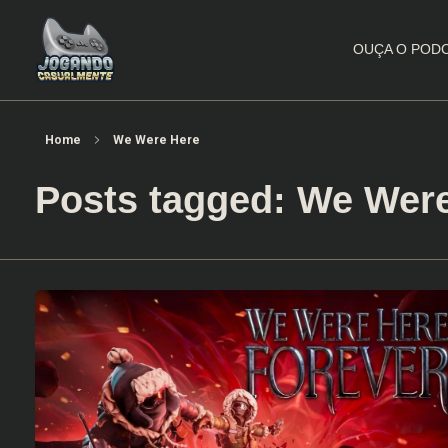
OUÇA O POD
Jogando Casualmente
Conteúdo family friendly sobre games! Desde 2019 analisando jogos.
Home
We Were Here
Posts tagged: We Wer