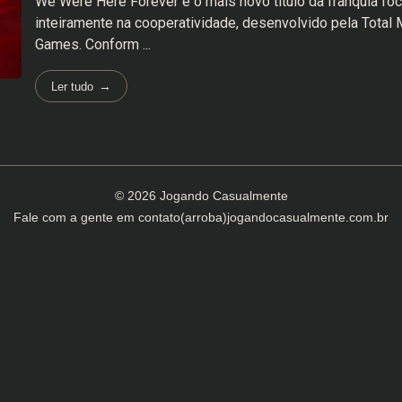
We Were Here Forever é o mais novo título da franquia fo
inteiramente na cooperatividade, desenvolvido pela Tota
Games. Conform ...
Ler tudo
© 2026 Jogando Casualmente
Fale com a gente em
contato(arroba)jogandocasualmente.com.br