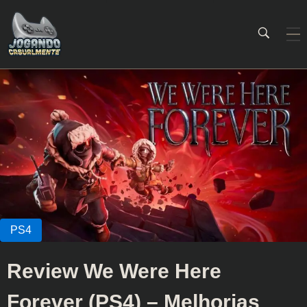
Jogando Casualmente
Conteúdo family friendly sobre games! Desde 2019 analisando jogos.
Review We Were Here
Forever (PS4) – Melhorias