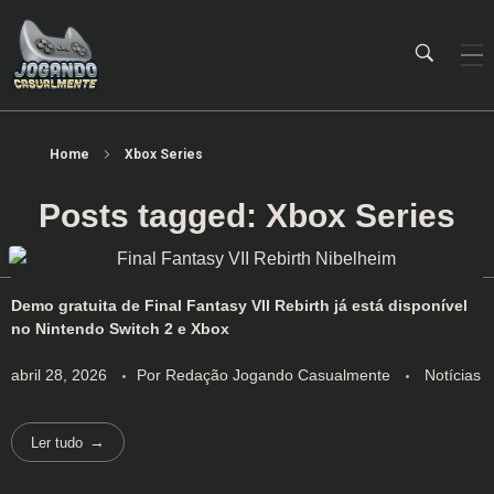
Jogando Casualmente
Conteúdo family friendly sobre games! Desde 2019 analisando jogos.
Home
Xbox Series
Posts tagged: Xbox Series
Demo gratuita de Final Fantasy VII Rebirth já está disponível
no Nintendo Switch 2 e Xbox
abril 28, 2026
Por
Redação Jogando Casualmente
Notícias
Ler tudo