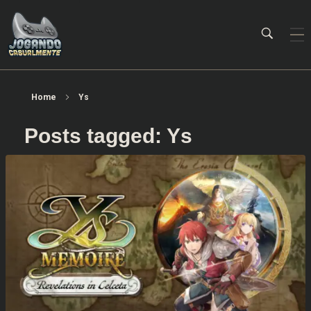
Jogando Casualmente
Conteúdo family friendly sobre games! Desde 2019 analisando jogos.
Home
Ys
Posts tagged: Ys