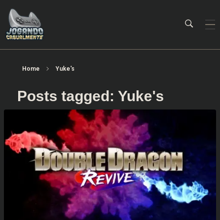
Jogando Casualmente
Conteúdo family friendly sobre games! Desde 2019 analisando jogos.
Home
Yuke's
Posts tagged: Yuke's