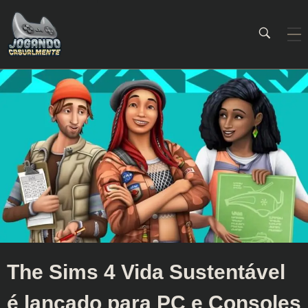
Jogando Casualmente
Conteúdo family friendly sobre games! Desde 2019 analisando jogos.
The Sims 4 Vida Sustentável
é lançado para PC e Consoles