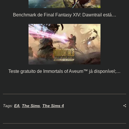
Benchmark de Final Fantasy XIV: Dawntrail está…
Teste gratuito de Immortals of Aveum™ já disponível;…
Tags:
EA
,
The Sims
,
The Sims 4