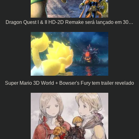
Dragon Quest I & II HD-2D Remake será lançado em 30…
Super Mario 3D World + Bowser's Fury tem trailer revelado