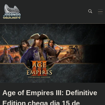
Jogando Casualmente
Conteúdo family friendly sobre games! Desde 2019 analisando jogos.
Age of Empires III: Definitive
Edition chega dia 15 de