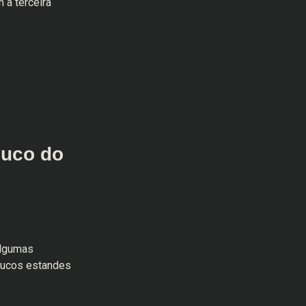
 a terceira
ouco do
algumas
oucos estandes