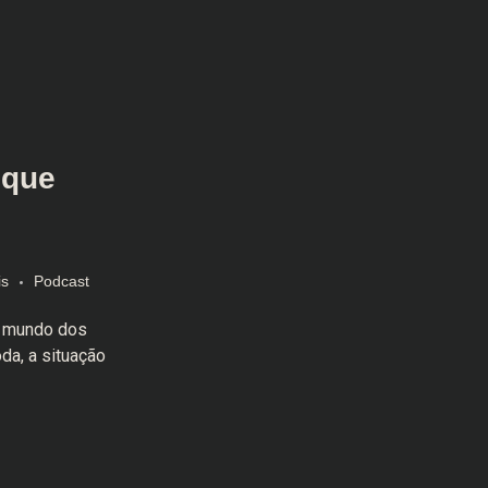
 que
is
Podcast
o mundo dos
da, a situação