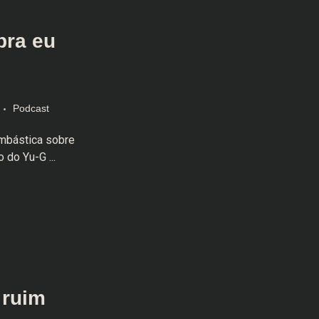
pra eu
Podcast
ombástica sobre
 do Yu-G ...
 ruim