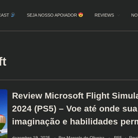
CAST
SEJA NOSSO APOIADOR
REVIEWS
NO
ft
Review Microsoft Flight Simul
2024 (PS5) – Voe até onde sua
imaginação e habilidades per
dezembro 19, 2025
Por
Marcelo de Oliveira
PS5
Rev