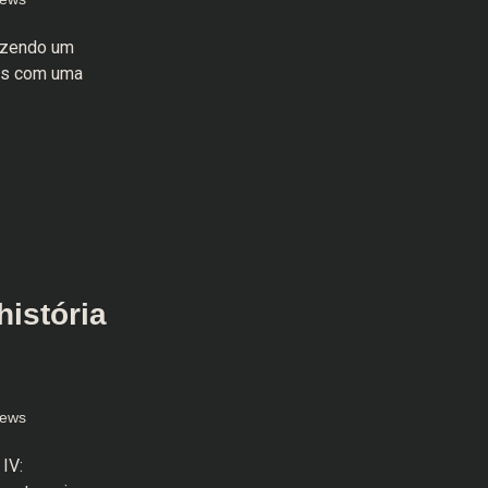
razendo um
as com uma
história
iews
IV: