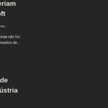
eriam
ft
nas
inda não foi
meados de ...
 de
ústria