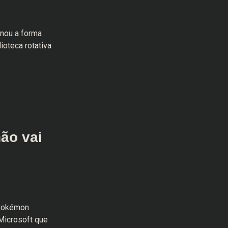
onou a forma
oteca rotativa
ão vai
 Pokémon
 Microsoft que