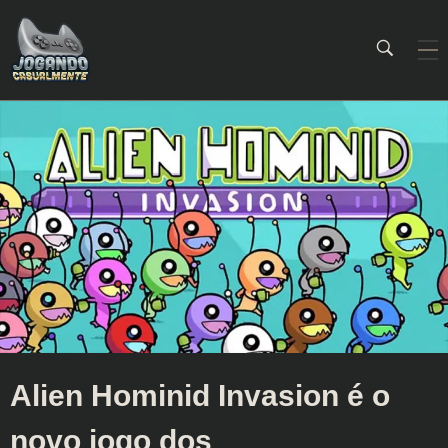
Jogando Casualmente
Conteúdo family friendly sobre games! Desde 2019 analisando jogos.
Alien Hominid Invasion é o
novo jogo dos