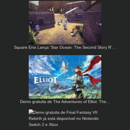
Square Enix Lança 'Star Ocean: The Second Story R'…
Demo gratuita de The Adventures of Elliot: The…