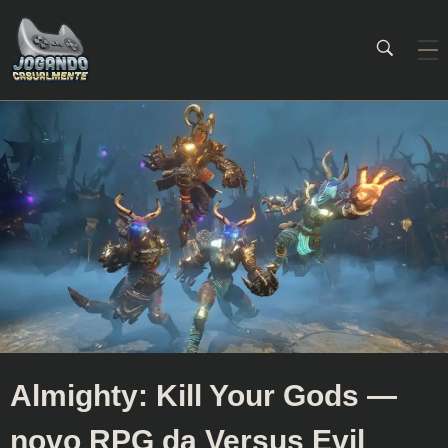
Jogando Casualmente
Conteúdo family friendly sobre games! Desde 2019 analisando jogos.
Almighty: Kill Your Gods —
novo RPG da Versus Evil