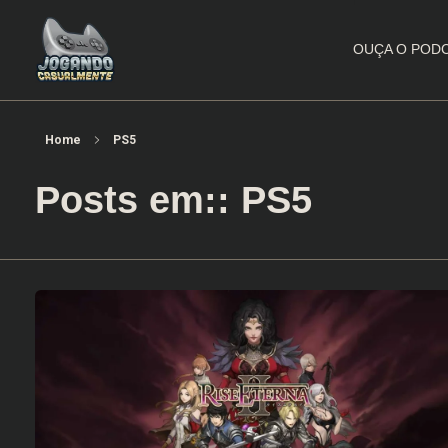
OUÇA O POD
Jogando Casualmente
Conteúdo family friendly sobre games! Desde 2019 analisando jogos.
Home
PS5
Posts em:: PS5