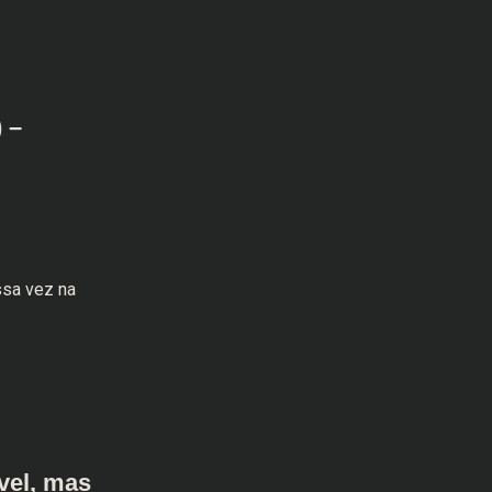
 –
sa vez na
vel, mas