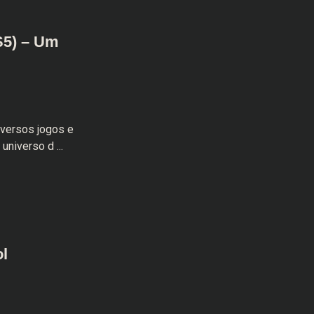
PS5) – Um
iversos jogos e
niverso d ...
l