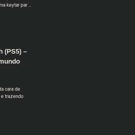
 keytar par ...
h (PS5) –
 mundo
ta cara de
 e trazendo