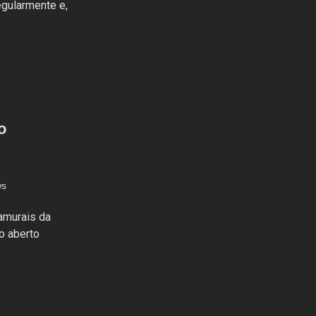
egularmente e,
o
ws
samurais da
o aberto