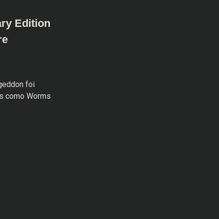
y Edition
re
geddon foi
ais como Worms