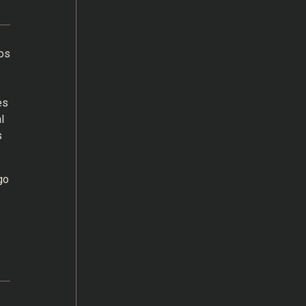
os
es
l
s
go