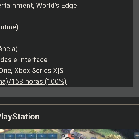
tertainment, World’s Edge
online)
lência)
das e interface
 One, Xbox Series X|S
ha)/168 horas (100%)
layStation