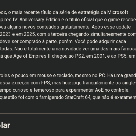
, o mais recente título da série de estratégia da Microsoft
ires IV: Anniversary Edition é o título oficial que o game recebe
ebeu alguns novos conteúdos gratuitamente. Após esse update
 2023 e em 2025, com a terceira chegando simultaneamente co
deve ser comprado à parte, porém. Você pode adquirir cada
odas. Não é totalmente uma novidade ver uma das mais famos
já que Age of Empires II chegou ao PS2, em 2001, e ao PS5, em
troles e pouco em mouse e teclado, mesmo no PC. Há uma gran
 essa exceção com FPS, mas hoje jogo tranquilamente os single
tempo curioso e temeroso para experimentar AoE no controle.
a questão foi com o famigerado StarCraft 64, que não é exatamen
lar