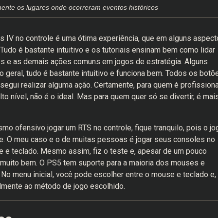
nte os lugares onde ocorreram eventos históricos
s IV no controle é uma ótima experiência, que em alguns aspect
Tudo é bastante intuitivo e os tutoriais ensinam bem como lidar
es e as demais ações comuns em jogos de estratégia. Alguns
geral, tudo é bastante intuitivo e funciona bem. Todos os botõ
nsegui realizar alguma ação. Certamente, para quem é profissiona
 nível, não é o ideal. Mas para quem quer só se divertir, é mai
mo ofensivo jogar um RTS no controle, fique tranquilo, pois o jo
. O meu caso e o de muitas pessoas é jogar seus consoles no
e e teclado. Mesmo assim, fiz o teste e, apesar de um pouco
a muito bem. O PS5 tem suporte para a maioria dos mouses e
No menu inicial, você pode escolher entre o mouse e teclado e,
almente ao método de jogo escolhido.