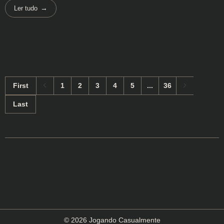
Ler tudo
First
1
2
3
4
5
...
36
Last
© 2026 Jogando Casualmente