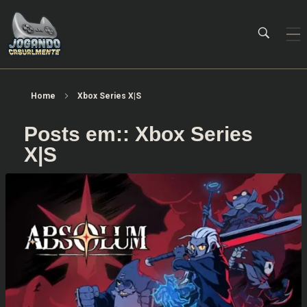
Jogando Casualmente
Conteúdo family friendly sobre games! Desde 2019 analisando jogos.
Home
Xbox Series X|S
Posts em:: Xbox Series
X|S