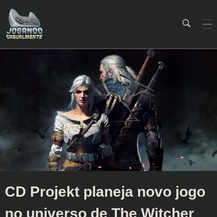
Jogando Casualmente
Conteúdo family friendly sobre games! Desde 2019 analisando jogos.
CD Projekt planeja novo jogo
no universo de The Witcher