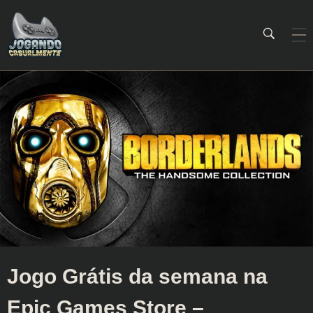
Jogando Casualmente
Conteúdo family friendly sobre games! Desde 2019 analisando jogos.
Jogo Grátis da semana na
Epic Games Store –