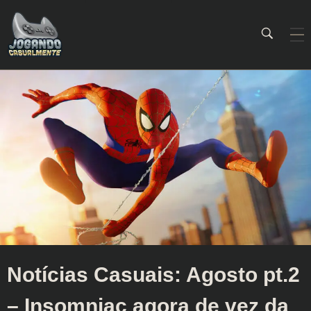
Jogando Casualmente
Conteúdo family friendly sobre games! Desde 2019 analisando jogos.
Notícias Casuais: Agosto pt.2
– Insomniac agora de vez da