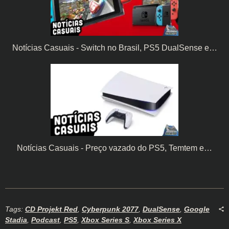
Notícias Casuais - Switch no Brasil, PS5 DualSense e…
Notícias Casuais - Preço vazado do PS5, Temtem e…
Tags:
CD Projekt Red
,
Cyberpunk 2077
,
DualSense
,
Google
Stadia
,
Podcast
,
PS5
,
Xbox Series S
,
Xbox Series X