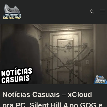
Jogando Casualmente
Conteúdo family friendly sobre games! Desde 2019 analisando jogos.
Notícias Casuais – xCloud
pra PC, Silent Hill 4 no GOG e