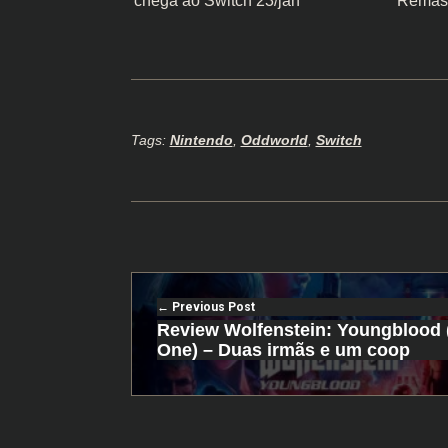
chega ao Switch 23/jan
Remast
Tags:
Nintendo
,
Oddworld
,
Switch
Previous Post
Review Wolfenstein: Youngblood
One) – Duas irmãs e um coop