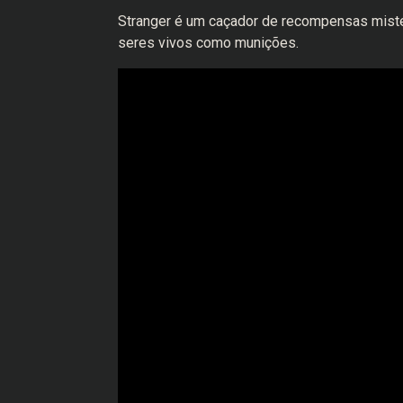
Stranger é um caçador de recompensas miste
seres vivos como munições.