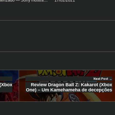
erizado — Sony mostra…
17/02/2021
Next Post
 (Xbox
Review Dragon Ball Z: Kakarot (Xbox
One) – Um Kamehameha de decepções