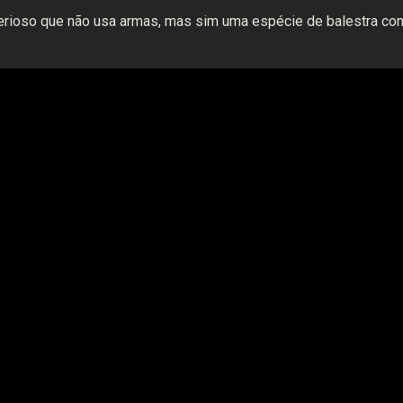
rioso que não usa armas, mas sim uma espécie de balestra co