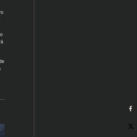
em
a
ão
rá
de
a