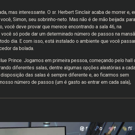
a, mas interessante. O sr. Herbert Sinclair acaba de morrer e, 
 você, Simon, seu sobrinho-neto. Mas não é de mão beijada: par
to, você deve provar que merece encontrando a sala 46, na
ue você só pode dar um determinado número de passos na mans
todo dia. E com isso, está instalado o ambiente que você passa
cedor da bolada.
Blue Prince. Jogamos em primeira pessoa, começando pelo hall 
ando diferentes salas, dentre algumas opções aleatórias a cad
a disposição das salas é sempre diferente e, ao ficarmos sem
o nosso número de passos (um é gasto ao entrar em cada sala),