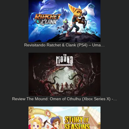
Revisitando Ratchet & Clank (PS4) – Uma…
Review The Mound: Omen of Cthulhu (Xbox Series X) -…