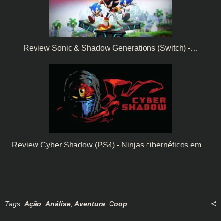
Review Sonic & Shadow Generations (Switch) -…
Review Cyber Shadow (PS4) - Ninjas cibernéticos em…
Tags:
Ação
,
Análise
,
Aventura
,
Coop