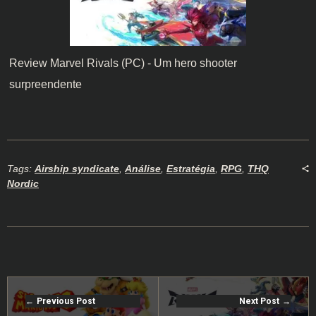
Review Marvel Rivals (PC) - Um hero shooter
surpreendente
Tags:
Airship syndicate
,
Análise
,
Estratégia
,
RPG
,
THQ
Nordic
Previous Post
Next Post