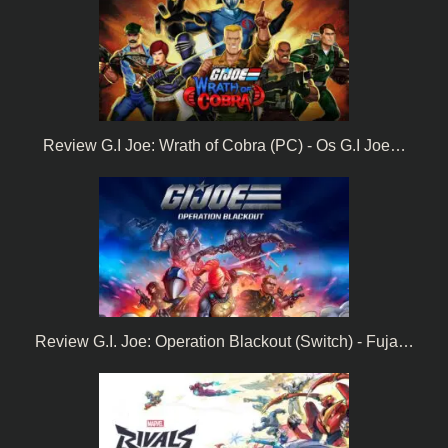
Review G.I Joe: Wrath of Cobra (PC) - Os G.I Joe…
Review G.I. Joe: Operation Blackout (Switch) - Fuja…