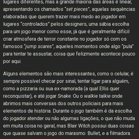
lugares diferentes, mas a grande maioria das áreas é linear,
apresentando os chamados “
set pieces
”, aquelas sequências
elaboradas que querem trazer mais medo ao jogador em
lugares “controlados” pelos designers, uma sábia escolha
para um jogo menor como esse, já que é geralmente difícil
criar atmosfera de terror constante no jogador só com os
famosos “
jump scares
”, aqueles momentos onde algo “pula”
para tentar te assustar, coisa que felizmente acontece pouco
por aqui.
Alguns elementos são mais interessantes, como o celular, é
sempre possível checar por sinal, tentar ligar para alguém,
como a pizzaria ou sua ex-namorada (a qual Ellis quer
reconquistar), e até jogar
Snake
. Ou o
walkie talkie
onde
abrimos mais conversas dos outros policiais para mais
elementos de história. Durante o jogo também é da escolha
do jogador atender ou não algumas ligações, o que não muda
em muita coisa no geral, mas Blair Witch possui duas coisas
que quase salvam o jogo do marasmo: Bullet, e a filmadora.