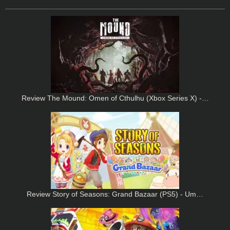
Review The Mound: Omen of Cthulhu (Xbox Series X) -…
Review Story of Seasons: Grand Bazaar (PS5) - Um…