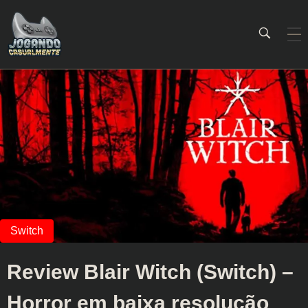
Jogando Casualmente
Conteúdo family friendly sobre games! Desde 2019 analisando jogos.
Review Blair Witch (Switch) –
Horror em baixa resolução