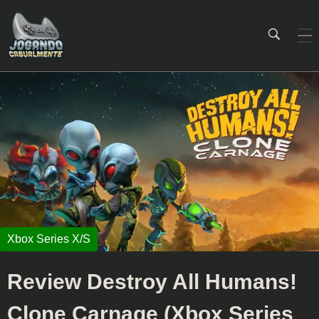
Jogando Casualmente
Conteúdo family friendly sobre games! Desde 2019 analisando jogos.
Review Destroy All Humans!
Clone Carnage (Xbox Series