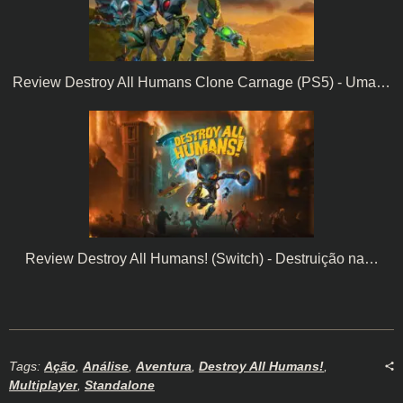
Review Destroy All Humans Clone Carnage (PS5) - Uma…
Review Destroy All Humans! (Switch) - Destruição na…
Tags:
Ação
,
Análise
,
Aventura
,
Destroy All Humans!
,
Multiplayer
,
Standalone