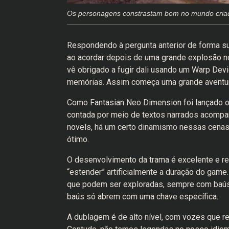
Os personagens constrastam bem no mundo criad
Respondendo à pergunta anterior de forma s
ao acordar depois de uma grande explosão n
vê obrigado a fugir dali usando um Warp De
memórias. Assim começa uma grande aventur
Como Fantasian Neo Dimension foi lançado or
contada por meio de textos narrados acompan
novels, há um certo dinamismo nessas cena
ótimo.
O desenvolvimento da trama é excelente e r
“estender” artificialmente a duração do gam
que podem ser exploradas, sempre com baús e 
baús só abrem com uma chave específica.
A dublagem é de alto nível, com vozes que r