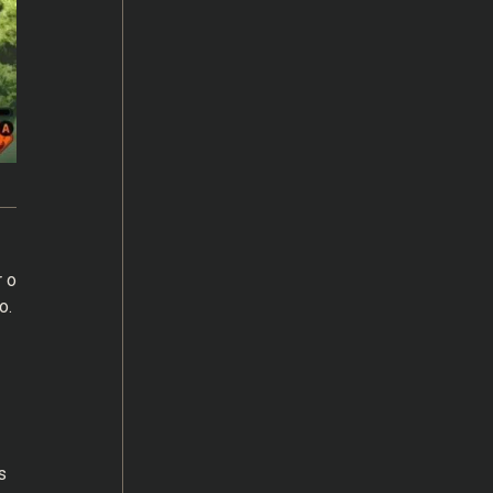
r o
lo.
s