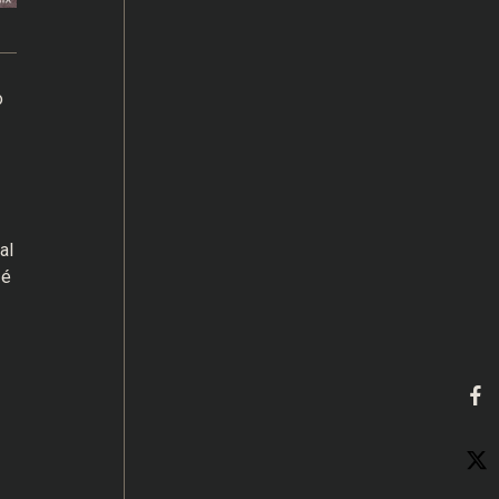
o
al
 é