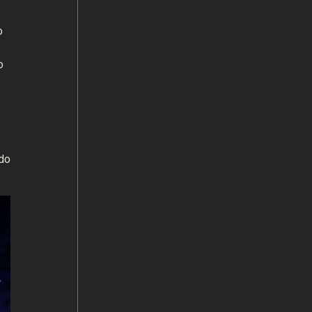
o
o
ado