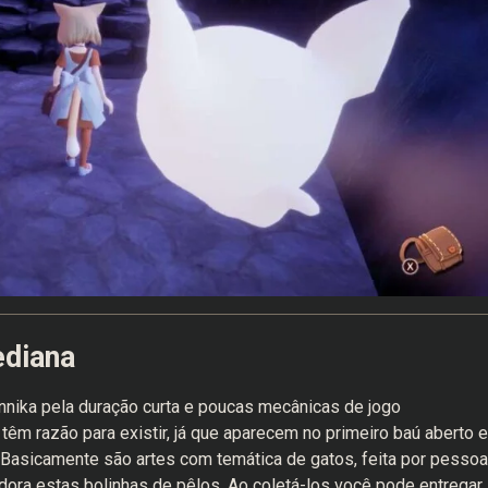
ediana
Annika pela duração curta e poucas mecânicas de jogo
têm razão para existir, já que aparecem no primeiro baú aberto e
. Basicamente são artes com temática de gatos, feita por pesso
adora estas bolinhas de pêlos. Ao coletá-los você pode entregar