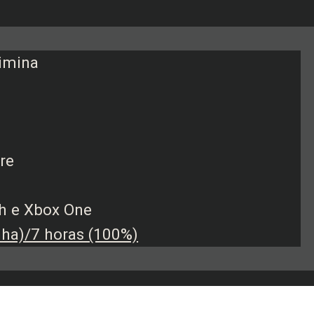
imina
re
ch e Xbox One
ha)/7 horas (100%)