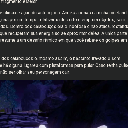
o fragmento estelar.
e clímax e ação durante o jogo. Annika apenas caminha coletand
águas por um tempo relativamente curto e empurra objetos, sem
dos. Dentro dos calabouços ela é indefesa e não ataca, restand
 que recuperam sua energia ao se aproximar deles. A única parte
 resume a um desafio rítmico em que você rebate os golpes em
m dos calabouços e, mesmo assim, é bastante travado e sem
ue há alguns lugares com plataformas para pular. Caso tenha pul
não ser olhar seu personagem cair.