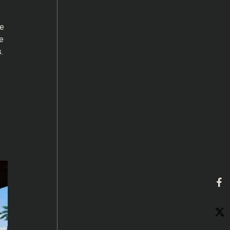
e
e
.