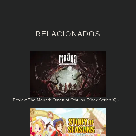
RELACIONADOS
Review The Mound: Omen of Cthulhu (Xbox Series X) -…