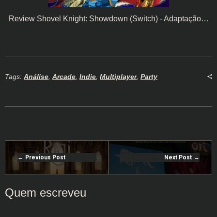
Review Shovel Knight: Showdown (Switch) - Adaptação…
Tags:
Análise
,
Arcade
,
Indie
,
Multiplayer
,
Party
Previous Post
Next Post