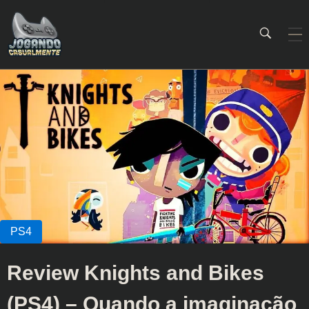
Jogando Casualmente
Conteúdo family friendly sobre games! Desde 2019 analisando jogos.
Review Knights and Bikes
(PS4) – Quando a imaginação