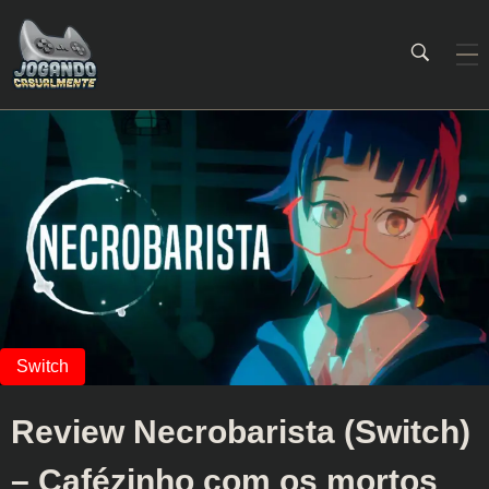
Jogando Casualmente
Conteúdo family friendly sobre games! Desde 2019 analisando jogos.
Review Necrobarista (Switch)
– Cafézinho com os mortos