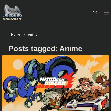
Jogando Casualmente
Conteúdo family friendly sobre games! Desde 2019 analisando jogos.
Home
Anime
Posts tagged: Anime