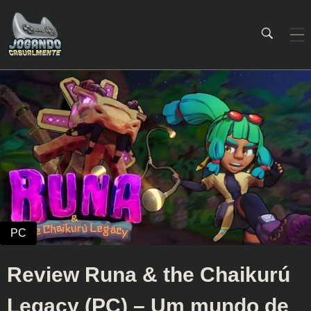
Jogando Casualmente
Conteúdo family friendly sobre games! Desde 2019 analisando jogos.
Review Runa & the Chaikurú
Legacy (PC) – Um mundo de