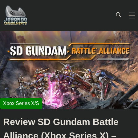
Jogando Casualmente
Conteúdo family friendly sobre games! Desde 2019 analisando jogos.
Review SD Gundam Battle
Alliance (Xbox Series X) –