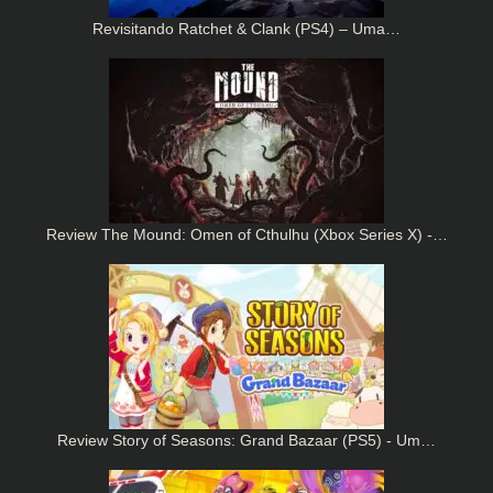
Revisitando Ratchet & Clank (PS4) – Uma…
Review The Mound: Omen of Cthulhu (Xbox Series X) -…
Review Story of Seasons: Grand Bazaar (PS5) - Um…