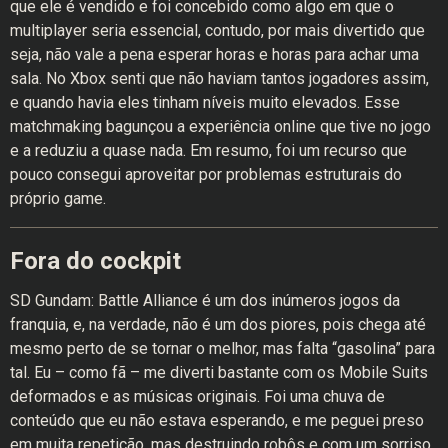
que ele é vendido e foi concebido como algo em que o
multiplayer seria essencial, contudo, por mais divertido que
seja, não vale a pena esperar horas e horas para achar uma
sala. No Xbox senti que não haviam tantos jogadores assim,
e quando havia eles tinham níveis muito elevados. Esse
matchmaking bagunçou a experiência online que tive no jogo
e a reduziu a quase nada. Em resumo, foi um recurso que
pouco consegui aproveitar por problemas estruturais do
próprio game.
Fora do cockpit
SD Gundam: Battle Alliance é um dos inúmeros jogos da
franquia, e, na verdade, não é um dos piores, pois chega até
mesmo perto de se tornar o melhor, mas falta “gasolina” para
tal. Eu – como fã – me diverti bastante com os Mobile Suits
deformados e as músicas originais. Foi uma chuva de
conteúdo que eu não estava esperando, e me peguei preso
em muita repetição, mas destruindo robôs e com um sorriso