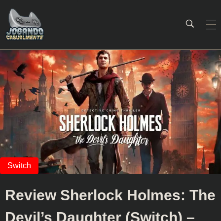
Jogando Casualmente
Conteúdo family friendly sobre games! Desde 2019 analisando jogos.
Review Sherlock Holmes: The
Devil’s Daughter (Switch) –