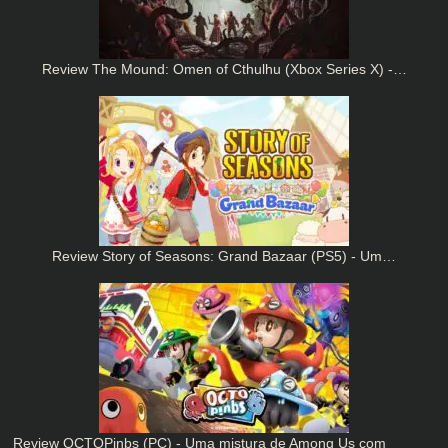
Review The Mound: Omen of Cthulhu (Xbox Series X) -…
Review Story of Seasons: Grand Bazaar (PS5) - Um…
Review OCTOPinbs (PC) - Uma mistura de Among Us com