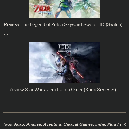
Review The Legend of Zelda Skyward Sword HD (Switch)
…
Review Star Wars: Jedi Fallen Order (Xbox Series S)…
Tags:
Ação
,
Análise
,
Aventura
,
Caracal Games
,
Indie
,
Plug In