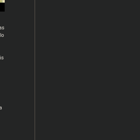
as
lo
is
a