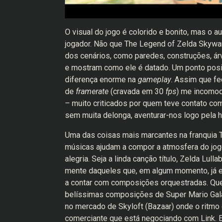
O visual do jogo é colorido e bonito, mas o 
jogador. Não que The Legend of Zelda Skywa
dos cenários, como paredes, construções, árv
e mostram como ele é datado. Um ponto positi
diferença enorme na
gameplay
. Assim que fec
de
framerate
(cravada em 30
fps
) me incomod
– muito criticados por quem teve contato co
sem muita delonga, aventurar-nos logo pela h
Uma das coisas mais marcantes na franquia Th
músicas ajudam a compor a atmosfera do jogo,
alegria. Seja a linda canção título, Zelda Lul
mente daqueles que, em algum momento, já exp
a contar com composições orquestradas. Que
belíssimas composições de Super Mario Gala
no mercado de Skyloft (Bazaar) onde o ritmo
comerciante que está negociando com Link. Em