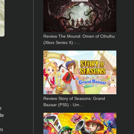
Review The Mound: Omen of Cthulhu
(Xbox Series X) -…
Review Story of Seasons: Grand
Bazaar (PS5) - Um…
e
de
e
em