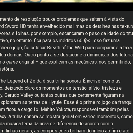
aumento de resolução trouxe problemas que saltam à vista do
rd Sword HD tenha envelhecido mal, mas os detalhes nas textur
ores e folhas, por exemplo, escancaram o peso da idade do títu
vo, no entanto, fica para os inéditos 60
fps
. Isso faz uma
hei o jogo, fui colocar Breath of the Wild para comparar e a taxa
ou demais. Outro ponto a se destacar é a diminuição dos tutoria
m o
game
original – que explicam as mecânicas, nos permitindo,
istória.
e Legend of Zelda é sua trilha sonora. É incrível como as
 deixando claro os momentos de tensão, alívio, tristeza e
laby, Gerudo Valley ou tantas outras que certamente figuram na
loraram as terras de Hyrule. Esse é o primeiro jogo da franqui
m ficou a cargo foi Mahito Yokota, responsável também pelas
xy. A trilha sonora se mostra genial em vários momentos, como
 da música tema da área se diferencia de acordo com o
 linhas gerais, as composições brilham do início ao fim e até