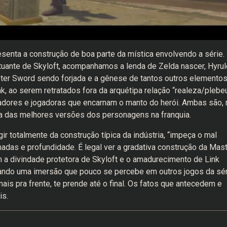
senta a construção de boa parte da mística envolvendo a série.
tuante de Skyloft, acompanhamos a lenda de Zelda nascer, Hyrul
ster Sword sendo forjada e a gênese de tantos outros elemento
k, ao serem retratados fora da arquétipa relação “realeza/plebeu
adores e jogadoras que encarnam o manto do herói. Ambas são, 
a das melhores versões dos personagens na franquia.
ir totalmente da construção típica da indústria, “impeça o mal
adas e profundidade. É legal ver a gradativa construção da Mas
 a divindade protetora de Skyloft e o amadurecimento de Link
ntando uma imersão que pouco se percebe em outros jogos da sér
mais pra frente, te prende até o final. Os fatos que antecedem e
is.