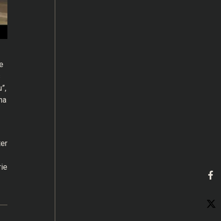
e
s
”,
na
ter
ie