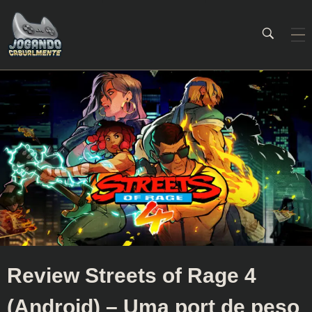
Jogando Casualmente
Conteúdo family friendly sobre games! Desde 2019 analisando jogos.
Review Streets of Rage 4
(Android) – Uma port de peso