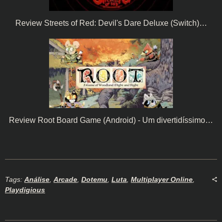
Review Streets of Red: Devil's Dare Deluxe (Switch)…
Review Root Board Game (Android) - Um divertidíssimo…
Tags:
Análise
,
Arcade
,
Dotemu
,
Luta
,
Multiplayer Online
,
Playdigious