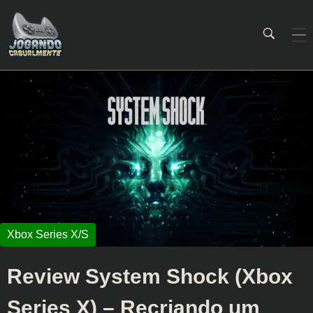
Jogando Casualmente
Conteúdo family friendly sobre games! Desde 2019 analisando jogos.
Review System Shock (Xbox
Series X) – Recriando um