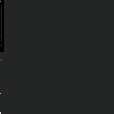
da
”
do