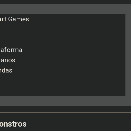
art Games
ataforma
 anos
ndas
monstros