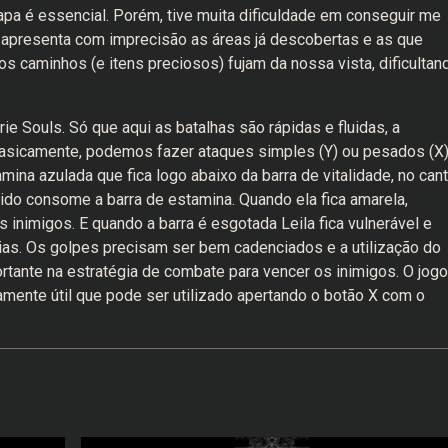
apa é essencial. Porém, tive muita dificuldade em conseguir me
apresenta com imprecisão as áreas já descobertas e as que
os caminhos (e itens preciosos) fujam da nossa vista, dificultan
e Souls. Só que aqui as batalhas são rápidas e fluidas, a
 Basicamente, podemos fazer ataques simples (Y) ou pesados (X)
na azulada que fica logo abaixo da barra de vitalidade, no can
ido consome a barra de estamina. Quando ela fica amarela,
nimigos. E quando a barra é esgotada Leila fica vulnerável e
ias. Os golpes precisam ser bem cadenciados e a utilização do
ante na estratégia de combate para vencer os inimigos. O jogo
mente útil que pode ser utilizado apertando o botão X com o