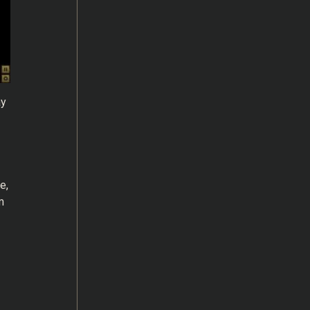
ay
e,
m