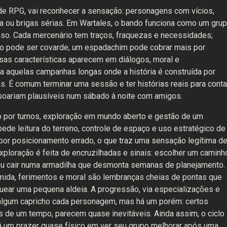
de RPG, vai reconhecer a sensação: personagens com vícios,
da ou brigas sérias. Em Wartales, o bando funciona como um gru
so. Cada mercenário tem traços, fraquezas e necessidades;
ro pode ser covarde, um espadachim pode cobrar mais por
as características aparecem em diálogos, moral e
 aquelas campanhas longas onde a história é construída por
s. É comum terminar uma sessão e ter histórias reais para contar
oariam plausíveis num sábado à noite com amigos.
o por turnos, exploração em mundo aberto e gestão de um
e leitura do terreno, controle de espaço e uso estratégico de
 por posicionamento errado, o que traz uma sensação legítima d
exploração é feita de encruzilhadas e sinais: escolher um caminh
 ou cair numa armadilha que desmonta semanas de planejamento.
mida, ferimentos e moral são lembranças cheias de pontas que
ear uma pequena aldeia. A progressão, via especializações e
 algum capricho cada personagem, mas há um porém: certos
de um tempo, parecem quase inevitáveis. Ainda assim, o ciclo
; há um prazer quase físico em ver seu grupo melhorar após uma