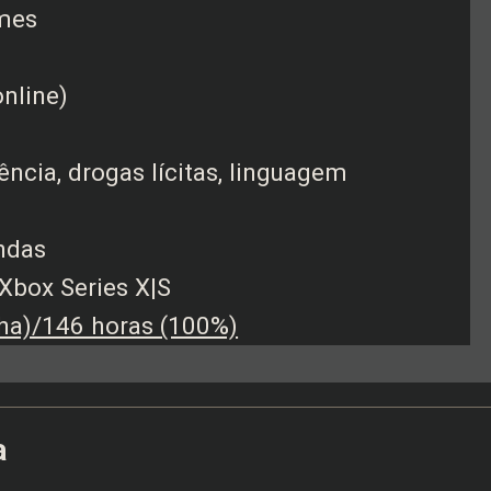
mes
online)
ência, drogas lícitas, linguagem
ndas
Xbox Series X|S
ha)/146 horas (100%)
a