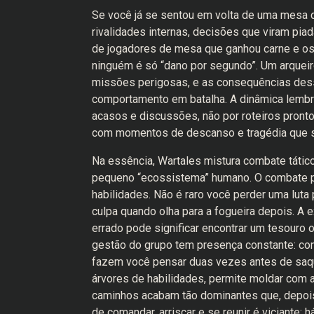
Se você já se sentou em volta de uma mesa 
rivalidades internas, decisões que viram pia
de jogadores de mesa que ganhou carne e os
ninguém é só “dano por segundo”. Um arquei
missões perigosas, e as consequências dess
comportamento em batalha. A dinâmica lembra
acasos e discussões, não por roteiros pronto
com momentos de descanso e tragédia que s
Na essência, Wartales mistura combate tátic
pequeno “ecossistema” humano. O combate ped
habilidades. Não é raro você perder uma luta
culpa quando olha para a fogueira depois. A 
errado pode significar encontrar um tesouro
gestão do grupo tem presença constante: co
fazem você pensar duas vezes antes de saqu
árvores de habilidades, permite moldar com
caminhos acabam tão dominantes que, depois 
de comandar, arriscar e se reunir é viciante