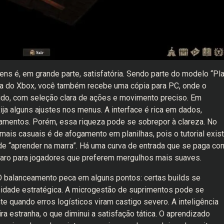
ns é, em grande parte, satisfatória. Sendo parte do modelo “Pl
a do Xbox, você também recebe uma cópia para PC, onde o
ido, com seleção clara de ações e movimento preciso. Em
xija alguns ajustes nos menus. A interface é rica em dados,
pamentos. Porém, essa riqueza pode se sobrepor à clareza. No
mais casuais é de afogamento em planilhas, pois o tutorial exist
e “aprender na marra”. Há uma curva de entrada que se paga co
 caro para jogadores que preferem mergulhos mais suaves.
 O balanceamento peca em alguns pontos: certas builds se
idade estratégica. A microgestão de suprimentos pode se
e quando erros logísticos viram castigo severo. A inteligência
ra estranha, o que diminui a satisfação tática. O aprendizado