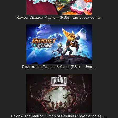
Review Disgaea Mayhem (PS5) - Em busca do flan
Revisitando Ratchet & Clank (PS4) – Uma…
Review The Mound: Omen of Cthulhu (Xbox Series X) -…