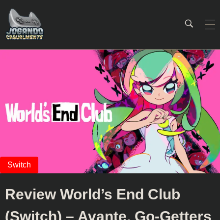
Jogando Casualmente
Conteúdo family friendly sobre games! Desde 2019 analisando jogos.
Review World’s End Club
(Switch) – Avante, Go-Getters