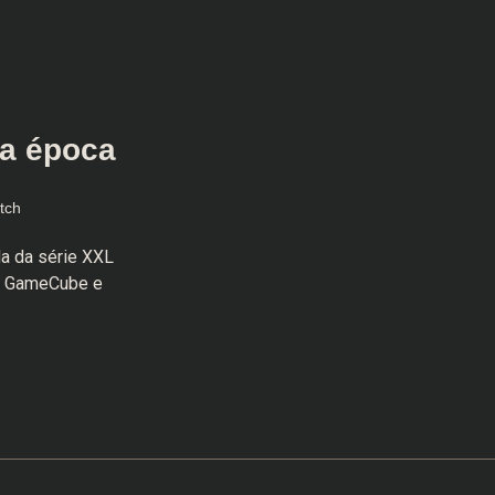
da época
tch
a da série XXL
ra GameCube e