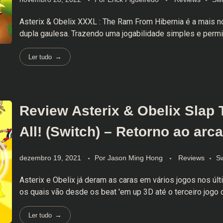
Asterix & Obelix XXXL : The Ram From Hibernia é a mais n
dupla gaulesa. Trazendo uma jogabilidade simples e permiti
Ler tudo
Review Asterix & Obelix Slap
All! (Switch) – Retorno ao arc
dezembro 19, 2021
Por
Jason Ming Hong
Reviews
Sw
Asterix e Obelix já deram as caras em vários jogos nos úl
os quais vão desde os beat 'em up 3D até o terceiro jogo da 
Ler tudo