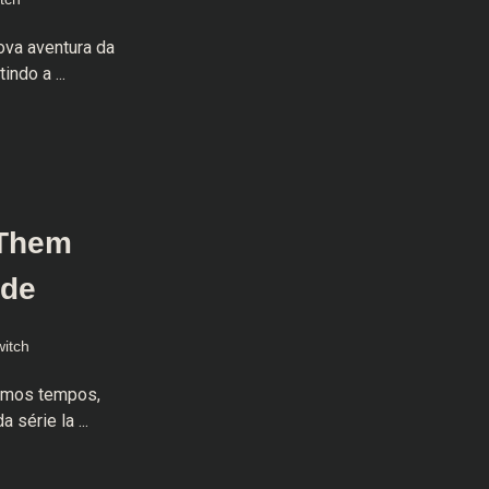
ova aventura da
ndo a ...
 Them
ade
itch
timos tempos,
série la ...