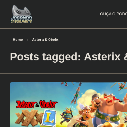
OUÇA O POD
Jogando Casualmente
Conteúdo family friendly sobre games! Desde 2019 analisando jogos.
Home
Asterix & Obelix
Posts tagged: Asterix 