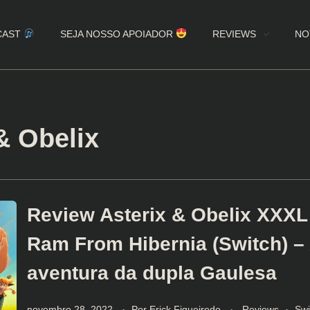
CAST
SEJA NOSSO APOIADOR
REVIEWS
NO
& Obelix
Review Asterix & Obelix XXXL
Ram From Hibernia (Switch) –
aventura da dupla Gaulesa
novembro 28, 2022
Por
Erick Figueiredo
Reviews
Swi